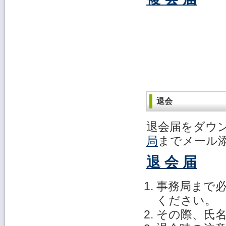
退会
退会届をダウ
局
までメール
退 会 届
事務局まで必
ください。
その際、氏