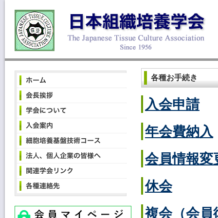
各種お手続き
入会申請
年会費納入
会員情報変
休会
複会（会員