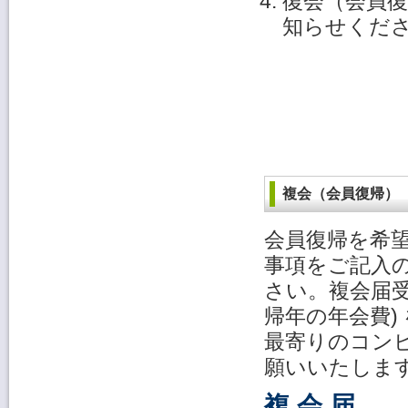
復会（会員
知らせくだ
複会（会員復帰）
会員復帰を希
事項をご記入
さい。複会届受
帰年の年会費)
最寄りのコン
願いいたしま
複 会 届