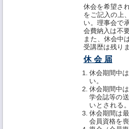
休会を希望さ
をご記入の上
い。理事会で
会費納入は不
また、休会中
受講歴は残り
休 会 届
休会期間中
い。
休会期間中
学会誌等の
いとされる
休会期間は
会員資格を