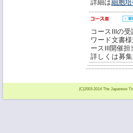
詳細は
細胞培
コースIIIの
ワード文書様
ースIII開
詳しくは募集
(C)2003-2014 The Japanese Tiss