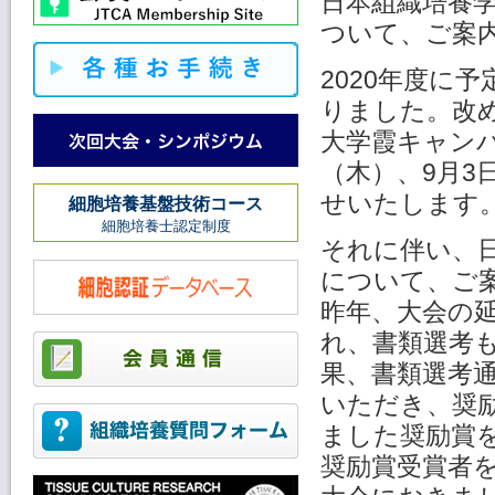
日本組織培養学
ついて、ご案
2020年度に
りました。改
大学霞キャンパ
（木）、9月3
せいたします
細胞培養基盤技術コース
細胞培養士認定制度
それに伴い、日
について、ご
昨年、大会の
れ、書類選考
果、書類選考
いただき、奨
ました奨励賞を
奨励賞受賞者