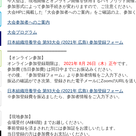
今大会は、現地開催とオンライン開催を併用するハイブリッド開催
参加形式によって参加手続きが変わりますので、ご注意ください。
大会HPに掲載した『大会参加者へのご案内』をご確認の上、参加
大会参加者へのご案内
大会プログラム
日本組織培養学会 第93大会 (2021年 広島) 参加登録フォーム
***************************************
【オンライン参加】
オンライン参加登録期限は、
2021年 8月 26日（木）正午
です。
参加費 (当日参加費) は同日中までにお振込みください。
その後、『参加登録フォーム』より参加者情報をご入力下さい。
振込の確認ができ次第、登録された電子メールにZoomのURLを送
日本組織培養学会 第93大会 (2021年 広島) 参加登録フォーム
※参加登録費を振込ましたら、参加者情報をご入力下さい。
【現地参加】
会場受付 (A棟6階) までお越しください。
事前登録を済まされた方には参加証をお渡しいたします。
当日登録の方は参加費をお支払いください。