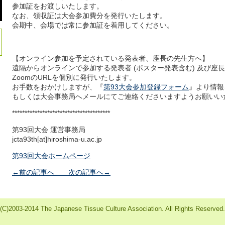
参加証をお渡しいたします。
なお、領収証は大会参加費分を発行いたします。
会期中、会場では常に参加証を着用してください。
【オンライン参加を予定されている発表者、座長の先生方へ】
遠隔からオンラインで参加する発表者 (ポスター発表含む) 及び座
ZoomのURLを個別に発行いたします。
お手数をおかけしますが、『
第93大会参加登録フォーム
』より情報
もしくは大会事務局へメールにてご連絡くださいますようお願いい
***************************************
第93回大会 運営事務局
jcta93th[at]hiroshima-u.ac.jp
第93回大会ホームページ
←前の記事へ
次の記事へ→
(C)2003-2014 The Japanese Tissue Culture Association. All Rights Reserved.