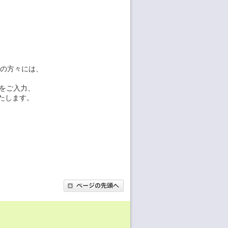
長の方々には、
をご入力、
たします。